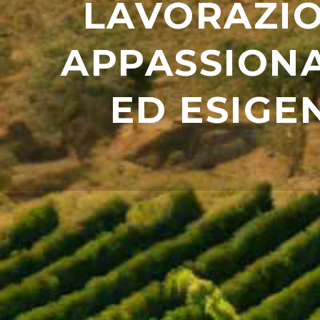
LAVORAZI
APPASSION
ED ESIGE