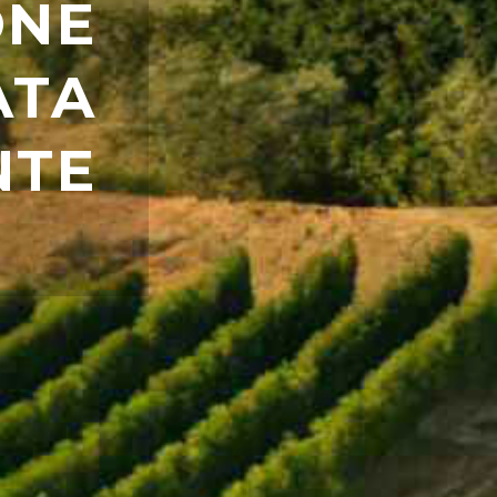
ONE
ATA
NTE